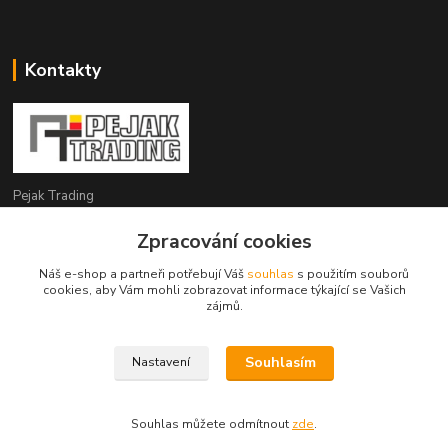
Kontakty
Pejak Trading
Zpracování cookies
+ 420 724 280 132
(Po-Pá, 8-16 hod.)
Náš e-shop a partneři potřebují Váš
souhlas
s použitím souborů
cookies, aby Vám mohli zobrazovat informace týkající se Vašich
pejakhranice@seznam.cz
zájmů.
Souhlasím
Nastavení
Pejak Trading s.r.o.
Souhlas můžete odmítnout
zde
.
Vytvořeno na
Eshop-rychle.cz