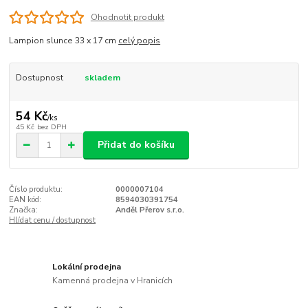
Ohodnotit produkt
Lampion slunce 33 x 17 cm
celý popis
Dostupnost
skladem
54 Kč
/
ks
45 Kč
bez DPH
Přidat do košíku
Číslo produktu:
0000007104
EAN kód:
8594030391754
Značka:
Anděl Přerov s.r.o.
Hlídat cenu / dostupnost
Lokální prodejna
Kamenná prodejna v Hranicích