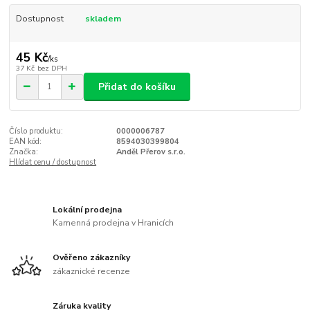
Dostupnost
skladem
45 Kč
/
ks
37 Kč
bez DPH
Přidat do košíku
Číslo produktu:
0000006787
EAN kód:
8594030399804
Značka:
Anděl Přerov s.r.o.
Hlídat cenu / dostupnost
Lokální prodejna
Kamenná prodejna v Hranicích
Ověřeno zákazníky
zákaznické recenze
Záruka kvality