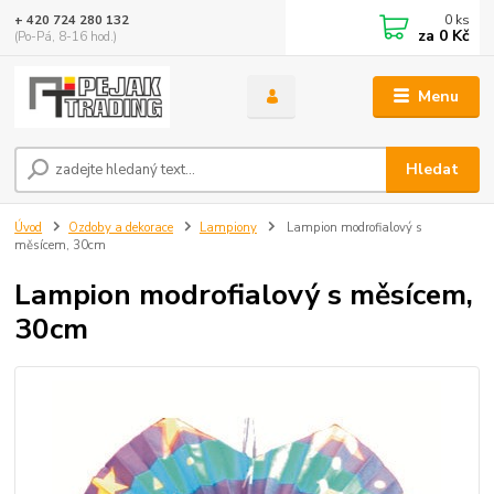
0
ks
+ 420 724 280 132
za
0 Kč
(Po-Pá, 8-16 hod.)
Menu
Hledat
Úvod
Ozdoby a dekorace
Lampiony
Lampion modrofialový s
měsícem, 30cm
Lampion modrofialový s měsícem,
30cm