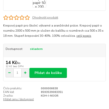
Ohodnotit produkt
Krepový papír pro školní, výtvarné a aranžérské práce. Krepový papír o
rozměru 2000 x 500 mm je složen do balíčku o rozměrech cca 500 x 35 x
18 mm. Stupeň krepování 30-40%. 100% celoulóza.
celý popis
Dostupnost
skladem
14 Kč
/
ks
12 Kč
bez DPH
Přidat do košíku
Číslo produktu:
0000006638
EAN kód:
8593539083351
Značka:
KOH-I-NOOR
Hlídat cenu / dostupnost