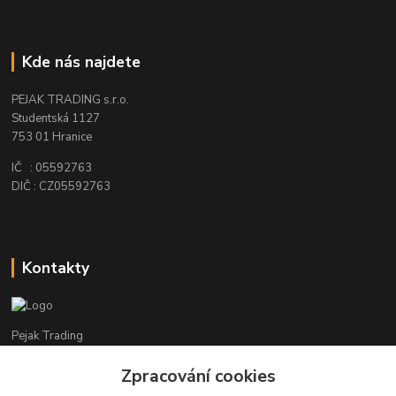
Kde nás najdete
PEJAK TRADING s.r.o.
Studentská 1127
753 01 Hranice
IČ : 05592763
DIČ : CZ05592763
Kontakty
Pejak Trading
Zpracování cookies
+ 420 724 280 132