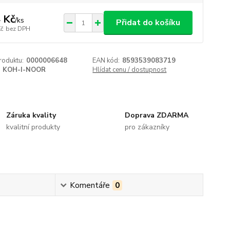
 Kč
/
ks
Přidat do košíku
Kč
bez DPH
roduktu:
0000006648
EAN kód:
8593539083719
KOH-I-NOOR
Hlídat cenu / dostupnost
Záruka kvality
Doprava ZDARMA
kvalitní produkty
pro zákazníky
Komentáře
0