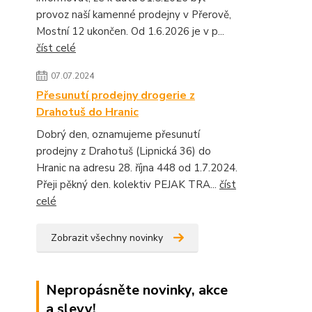
provoz naší kamenné prodejny v Přerově,
Mostní 12 ukončen. Od 1.6.2026 je v p...
číst celé
07.07.2024
Přesunutí prodejny drogerie z
Drahotuš do Hranic
Dobrý den, oznamujeme přesunutí
prodejny z Drahotuš (Lipnická 36) do
Hranic na adresu 28. října 448 od 1.7.2024.
Přeji pěkný den. kolektiv PEJAK TRA...
číst
celé
Zobrazit všechny novinky
Nepropásněte novinky, akce
a slevy!