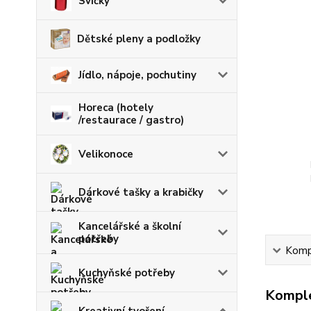
Svíčky
Dětské pleny a podložky
Jídlo, nápoje, pochutiny
Horeca (hotely
/restaurace / gastro)
Velikonoce
Dárkové tašky a krabičky
Kancelářské a školní
potřeby
Kompl
Kuchyňské potřeby
Komple
Kreativní tvoření