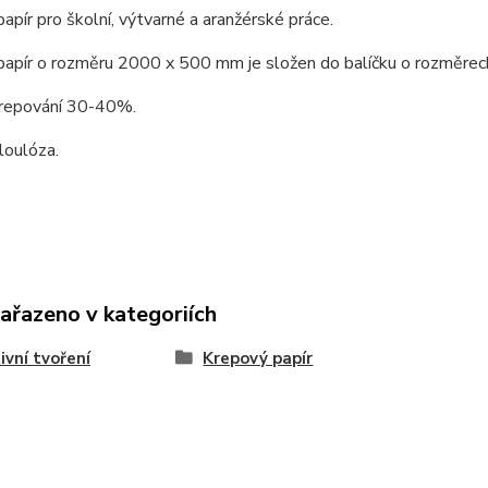
apír pro školní, výtvarné a aranžérské práce.
papír o rozměru 2000 x 500 mm je složen do balíčku o rozměrec
repování 30-40%.
oulóza.
zařazeno v kategoriích
ivní tvoření
Krepový papír