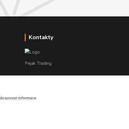
Kontakty
Pejak Trading
+ 420 724 280 132
(Po-Pá, 8-16 hod.)
obrazovat informace
pejakhranice@seznam.cz