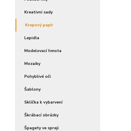
Kreativní sady
Krepový papír
Lepidla
Modelovací hmota
Mozaiky
Pohyblivé oči
Šablony
Sklíčka k vybarvení
Škrábací obrázky
Špagety ve spreji