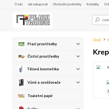
O nás
Jak nakupovat
Obchodní podmínky
Kontakty
Oc
Úvod
K
Prací prostředky
Krep
Čisticí prostředky
Tělová kosmetika
Vůně a osvěžovače
Toaletní papír