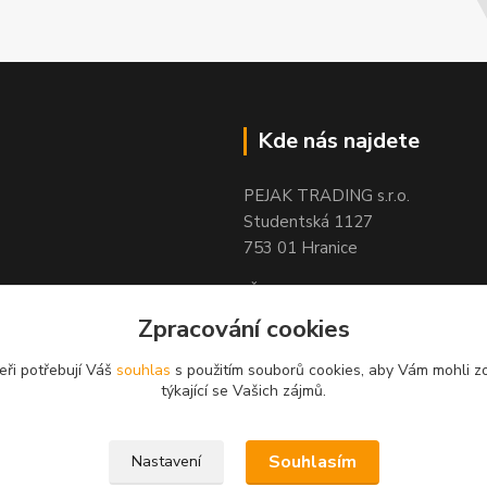
Kde nás najdete
PEJAK TRADING s.r.o.
Studentská 1127
753 01 Hranice
IČ : 05592763
DIČ : CZ05592763
Zpracování cookies
eři potřebují Váš
souhlas
s použitím souborů cookies, aby Vám mohli z
týkající se Vašich zájmů.
Souhlasím
Nastavení