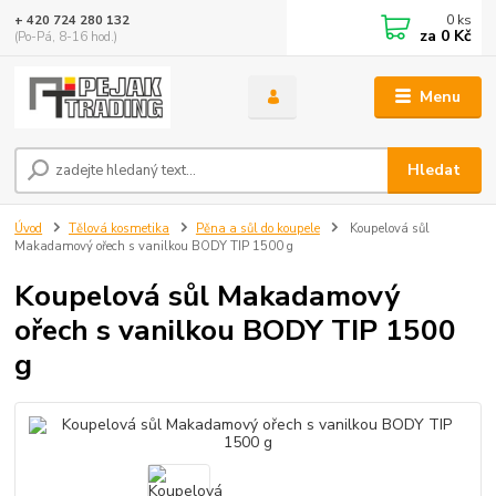
0
ks
+ 420 724 280 132
za
0 Kč
(Po-Pá, 8-16 hod.)
Menu
Hledat
Úvod
Tělová kosmetika
Pěna a sůl do koupele
Koupelová sůl
Makadamový ořech s vanilkou BODY TIP 1500 g
Koupelová sůl Makadamový
ořech s vanilkou BODY TIP 1500
g