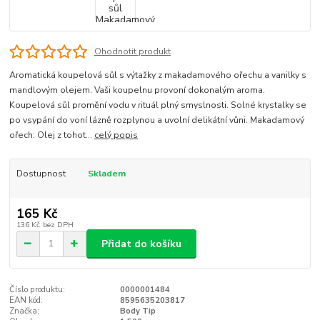
Ohodnotit produkt
Aromatická koupelová sůl s výtažky z makadamového ořechu a vanilky s
mandlovým olejem. Vaši koupelnu provoní dokonalým aroma.
Koupelová sůl promění vodu v rituál plný smyslnosti. Solné krystalky se
po vsypání do voní lázně rozplynou a uvolní delikátní vůni. Makadamový
ořech: Olej z tohot...
celý popis
Dostupnost
Skladem
165 Kč
136 Kč
bez DPH
Přidat do košíku
Číslo produktu:
0000001484
EAN kód:
8595635203817
Značka:
Body Tip