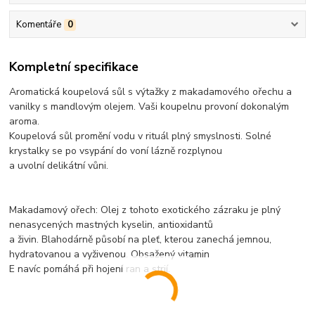
Komentáře
0
Kompletní specifikace
Aromatická koupelová sůl s výtažky z makadamového ořechu a
vanilky s mandlovým olejem. Vaši koupelnu provoní dokonalým
aroma.
Koupelová sůl promění vodu v rituál plný smyslnosti. Solné
krystalky se po vsypání do voní lázně rozplynou
a uvolní delikátní vůni.
Makadamový ořech: Olej z tohoto exotického zázraku je plný
nenasycených mastných kyselin, antioxidantů
a živin. Blahodárně působí na pleť, kterou zanechá jemnou,
hydratovanou a vyživenou. Obsažený vitamin
E navíc pomáhá při hojení ran a strií.