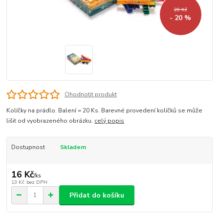
20 Kč
- 20 %
Ohodnotit produkt
Kolíčky na prádlo. Balení = 20 Ks. Barevné provedení kolíčků se může
lišit od vyobrazeného obrázku.
celý popis
Dostupnost
Skladem
16 Kč
/
ks
13 Kč
bez DPH
Přidat do košíku