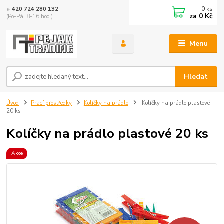
0
ks
+ 420 724 280 132
za
0 Kč
(Po-Pá, 8-16 hod.)
Menu
Hledat
Úvod
Prací prostředky
Kolíčky na prádlo
Kolíčky na prádlo plastové
20 ks
Kolíčky na prádlo plastové 20 ks
Akce