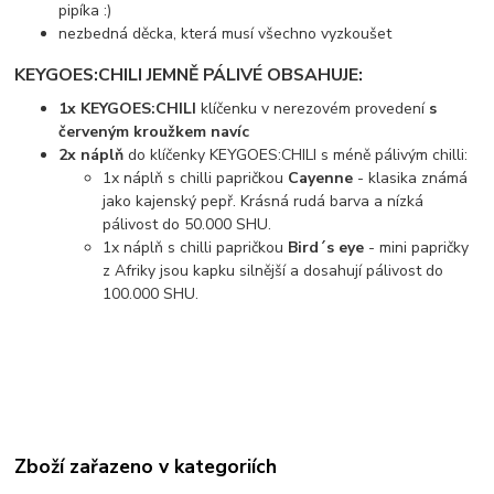
pipíka :)
nezbedná děcka, která musí všechno vyzkoušet
KEYGOES:CHILI JEMNĚ PÁLIVÉ OBSAHUJE:
1x KEYGOES:CHILI
klíčenku v nerezovém provedení
s
červeným kroužkem navíc
2x náplň
do klíčenky KEYGOES:CHILI s méně pálivým chilli:
1x náplň s chilli papričkou
Cayenne
- klasika známá
jako kajenský pepř. Krásná rudá barva a nízká
pálivost do 50.000 SHU.
1x náplň s chilli papričkou
Bird´s eye
- mini papričky
z Afriky jsou kapku silnější a dosahují pálivost do
100.000 SHU.
Zboží zařazeno v kategoriích