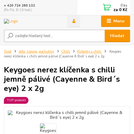
0
ks
+ 420 724 280 132
za
0 Kč
(Po-Pá, 8-16 hod.)
Menu
Hledat
Úvod
Jídlo, nápoje, pochutiny
Chilli
Klíčenky s chilli
Keygoes
nerez klíčenka s chilli jemně pálivé (Cayenne & Bird´s eye) 2 x 2g
Keygoes nerez klíčenka s chilli
jemně pálivé (Cayenne & Bird´s
eye) 2 x 2g
TOP produkt