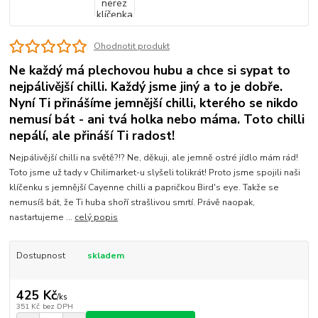
Ohodnotit produkt
Ne každý má plechovou hubu a chce si sypat to
nejpálivější chilli. Každý jsme jiný a to je dobře.
Nyní Ti přinášíme jemnější chilli, kterého se nikdo
nemusí bát - ani tvá holka nebo máma. Toto chilli
nepálí, ale přináší Ti radost!
Nejpálivější chilli na světě?!? Ne, děkuji, ale jemně ostré jídlo mám rád!
Toto jsme už tady v Chilimarket-u slyšeli tolikrát! Proto jsme spojili naši
klíčenku s jemnější Cayenne chilli a papričkou Bird's eye. Takže se
nemusíš bát, že Ti huba shoří strašlivou smrtí. Právě naopak,
nastartujeme ...
celý popis
Dostupnost
skladem
425 Kč
/
ks
351 Kč
bez DPH