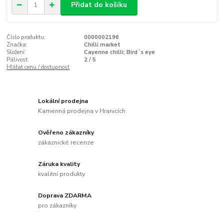
Přidat do košíku
Číslo produktu:
0000002196
Značka:
Chilli market
Složení:
Cayenne chilli; Bird´s eye
Pálivost:
2 / 5
Hlídat cenu / dostupnost
Lokální prodejna
Kamenná prodejna v Hranicích
Ověřeno zákazníky
zákaznické recenze
Záruka kvality
kvalitní produkty
Doprava ZDARMA
pro zákazníky