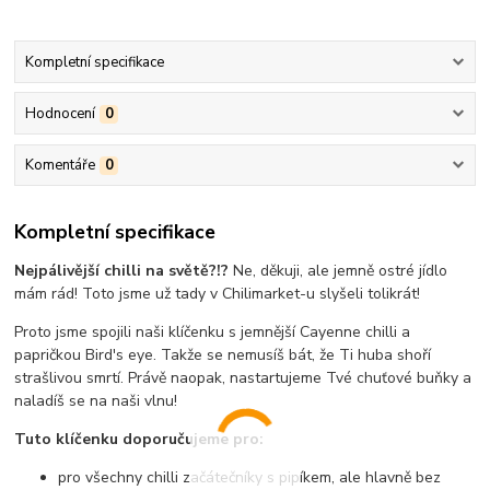
Kompletní specifikace
Hodnocení
0
Komentáře
0
Kompletní specifikace
Nejpálivější chilli na světě?!?
Ne, děkuji, ale jemně ostré jídlo
mám rád! Toto jsme už tady v Chilimarket-u slyšeli tolikrát!
Proto jsme spojili naši klíčenku s jemnější Cayenne chilli a
papričkou Bird's eye. Takže se nemusíš bát, že Ti huba shoří
strašlivou smrtí. Právě naopak, nastartujeme Tvé chuťové buňky a
naladíš se na naši vlnu!
Tuto klíčenku doporučujeme pro:
pro všechny chilli začátečníky s pipíkem, ale hlavně bez