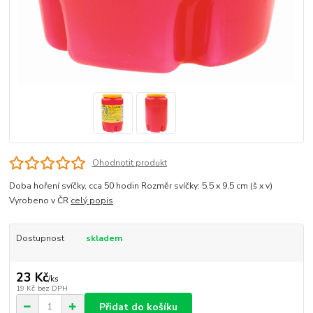
Ohodnotit produkt
Doba hoření svíčky, cca 50 hodin Rozměr svíčky: 5,5 x 9,5 cm (š x v)
Vyrobeno v ČR
celý popis
Dostupnost
skladem
23 Kč
/
ks
19 Kč
bez DPH
Přidat do košíku