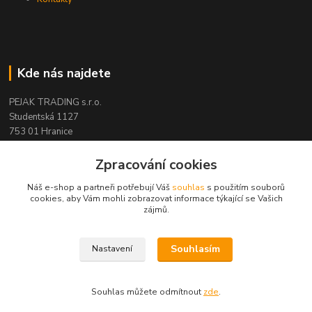
Kde nás najdete
PEJAK TRADING s.r.o.
Studentská 1127
753 01 Hranice
IČ : 05592763
Zpracování cookies
DIČ : CZ05592763
Náš e-shop a partneři potřebují Váš
souhlas
s použitím souborů
cookies, aby Vám mohli zobrazovat informace týkající se Vašich
zájmů.
Kontakty
Souhlasím
Nastavení
Pejak Trading
Souhlas můžete odmítnout
zde
.