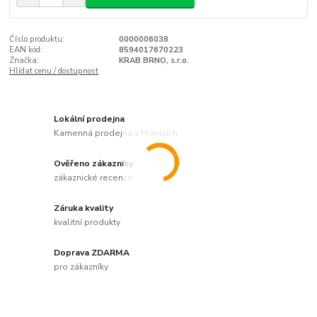
Číslo produktu:
0000006038
EAN kód:
8594017670223
Značka:
KRAB BRNO, s.r.o.
Hlídat cenu / dostupnost
Lokální prodejna
Kamenná prodejna v Hranicích
Ověřeno zákazníky
zákaznické recenze
Záruka kvality
kvalitní produkty
Doprava ZDARMA
pro zákazníky