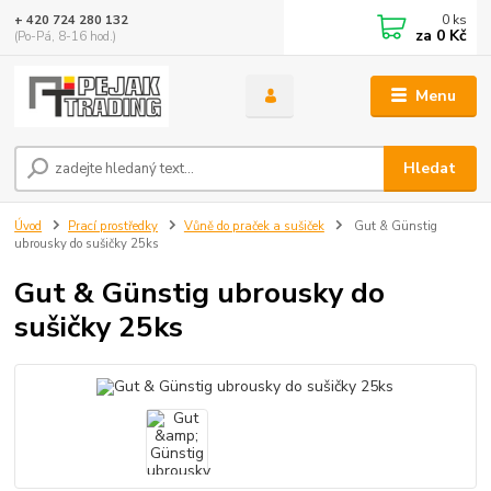
0
ks
+ 420 724 280 132
za
0 Kč
(Po-Pá, 8-16 hod.)
Menu
Hledat
Úvod
Prací prostředky
Vůně do praček a sušiček
Gut & Günstig
ubrousky do sušičky 25ks
Gut & Günstig ubrousky do
sušičky 25ks