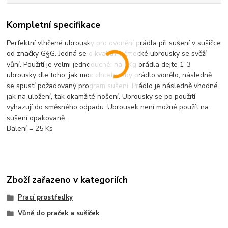
Kompletní specifikace
Perfektní vlhčené ubrousky pro ovonění prádla při sušení v sušičce
od značky G§G. Jedná se o kvalitní německé ubrousky se svěží
vůní. Použití je velmi jednoduché: na 5Kg prádla dejte 1-3
ubrousky dle toho, jak moc chcete, aby prádlo vonělo, následně
se spustí požadovaný program sušení. Prádlo je následně vhodné
jak na uložení, tak okamžité nošení. Ubrousky se po použití
vyhazují do směsného odpadu. Ubrousek není možné použít na
sušení opakovaně.
Balení = 25 Ks
Zboží zařazeno v kategoriích
Prací prostředky
Vůně do praček a sušiček