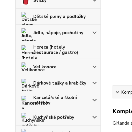
Svíčky
Dětské pleny a podložky
Jídlo, nápoje, pochutiny
Horeca (hotely
/restaurace / gastro)
Velikonoce
Dárkové tašky a krabičky
Kompl
Kancelářské a školní
potřeby
Komple
Kuchyňské potřeby
Girlanda