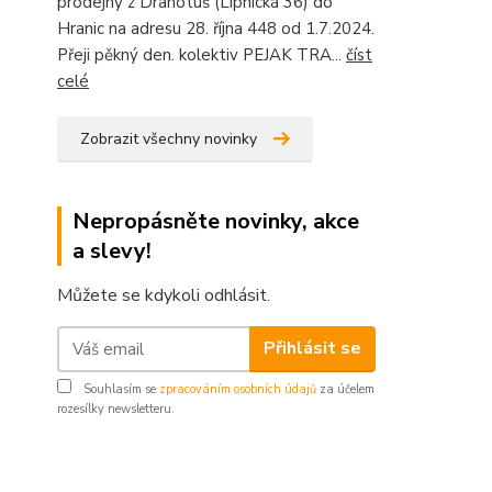
prodejny z Drahotuš (Lipnická 36) do
Hranic na adresu 28. října 448 od 1.7.2024.
Přeji pěkný den. kolektiv PEJAK TRA...
číst
celé
Zobrazit všechny novinky
Nepropásněte novinky, akce
a slevy!
Můžete se kdykoli odhlásit.
Přihlásit se
Souhlasím se
zpracováním osobních údajů
za účelem
rozesílky newsletteru.