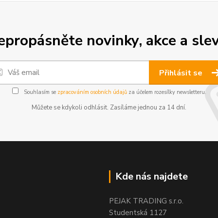
epropásněte novinky, akce a slev
Přihlásit se
Souhlasím se
zpracováním osobních údajů
za účelem rozesílky newsletteru.
Můžete se kdykoli odhlásit. Zasíláme jednou za 14 dní.
Kde nás najdete
PEJAK TRADING s.r.o.
Studentská 1127