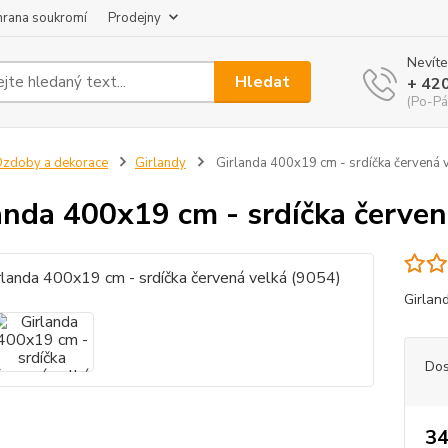
hrana soukromí
Prodejny
Nevíte
Hledat
+ 42
(Po-Pá
zdoby a dekorace
Girlandy
Girlanda 400x19 cm - srdíčka červená 
anda 400x19 cm - srdíčka červen
Girlan
Dos
34