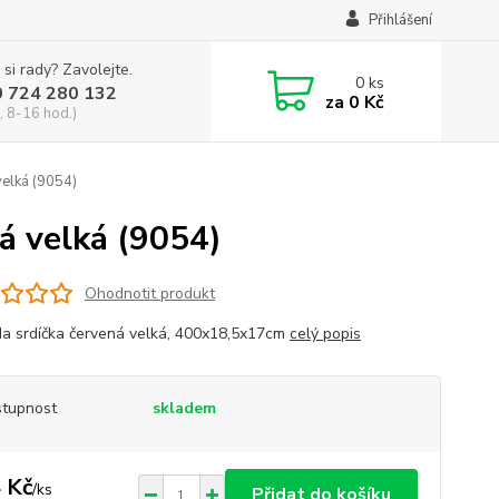
Přihlášení
 si rady? Zavolejte.
0
ks
0 724 280 132
za
0 Kč
, 8-16 hod.)
velká (9054)
á velká (9054)
Ohodnotit produkt
da srdíčka červená velká, 400x18,5x17cm
celý popis
tupnost
skladem
 Kč
/
ks
Přidat do košíku