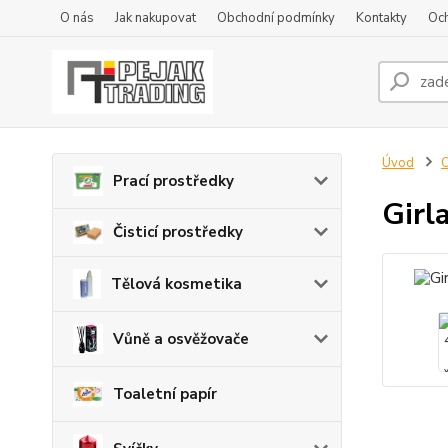
O nás
Jak nakupovat
Obchodní podmínky
Kontakty
Oc
Úvod
O
Prací prostředky
Girl
Čisticí prostředky
Tělová kosmetika
Vůně a osvěžovače
Toaletní papír