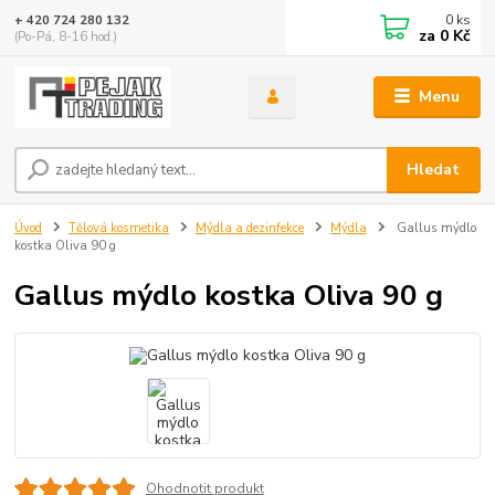
0
ks
+ 420 724 280 132
za
0 Kč
(Po-Pá, 8-16 hod.)
Menu
Hledat
Úvod
Tělová kosmetika
Mýdla a dezinfekce
Mýdla
Gallus mýdlo
kostka Oliva 90 g
Gallus mýdlo kostka Oliva 90 g
Ohodnotit produkt