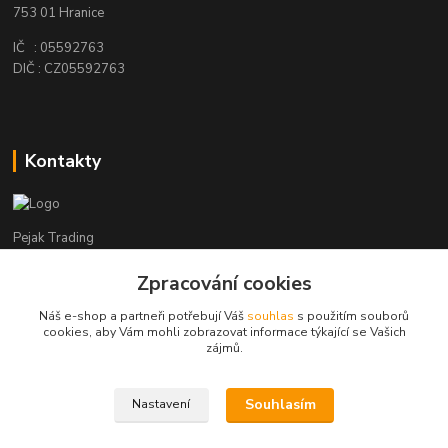
753 01 Hranice
IČ : 05592763
DIČ : CZ05592763
Kontakty
Pejak Trading
Zpracování cookies
+ 420 724 280 132
(Po-Pá, 8-16 hod.)
Náš e-shop a partneři potřebují Váš
souhlas
s použitím souborů
cookies, aby Vám mohli zobrazovat informace týkající se Vašich
pejakhranice@seznam.cz
zájmů.
Souhlasím
Nastavení