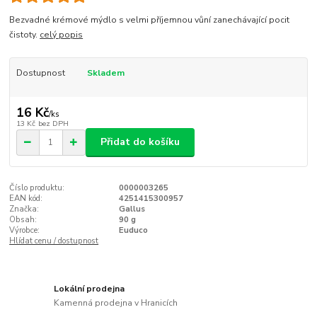
Bezvadné krémové mýdlo s velmi příjemnou vůní zanechávající pocit
čistoty.
celý popis
Dostupnost
Skladem
16 Kč
/
ks
13 Kč
bez DPH
Přidat do košíku
Číslo produktu:
0000003265
EAN kód:
4251415300957
Značka:
Gallus
Obsah:
90 g
Výrobce:
Euduco
Hlídat cenu / dostupnost
Lokální prodejna
Kamenná prodejna v Hranicích