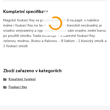
Kompletní specifikace
Magické foukací fixy se používají výhradně na papír, v nabídce
máme i foukací fixy na textil. Inkoust je zdravotně nezávadný, je
snadno smývatelný a vypratelný. Inkoust sám snadno změní barvu
po použitíí zmizíku. Sada obsahuje: - 4 barevné foukací fixy:
zelenou, modrou, žlutou a fialovou. - 8 šablon - 1 klasický zmizík a
1 foukací zmizík
Zboží zařazeno v kategoriích
Kreativní tvoření
Foukací fixy