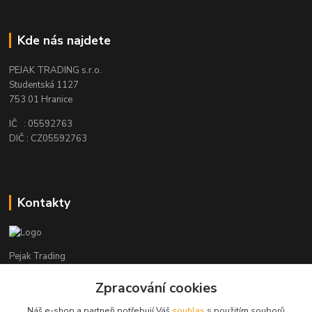
Kde nás najdete
PEJAK TRADING s.r.o.
Studentská 1127
753 01 Hranice
IČ : 05592763
DIČ : CZ05592763
Kontakty
Pejak Trading
Zpracování cookies
+ 420 724 280 132
(Po-Pá, 8-16 hod.)
Náš e-shop a partneři potřebují Váš
souhlas
s použitím souborů