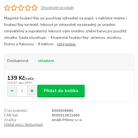
Ohodnotit produkt
Magické foukací fixy se používají výhradně na papír, v nabídce máme i
foukací fixy na textil. Inkoust je zdravotně nezávadný, je snadno
smývatelný a vypratelný. Inkoust sám snadno změní barvu po použitíí
zmizíku. Sada obsahuje: - 4 barevné foukací fixy: zelenou, modrou,
žlutou a fialovou. - 8 šablon...
celý popis
Dostupnost
skladem
139 Kč
/
sada
115 Kč
bez DPH
Přidat do košíku
Číslo produktu:
0000006665
EAN kód:
8595013621660
Značka:
Anděl Přerov s.r.o.
Hlídat cenu / dostupnost