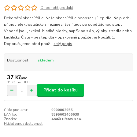
Ohodnotit produkt
Dekorační okenní fólie. Naše okenní fólie neobsahují lepidlo. Na plochu
přilnou elektrostaticky a nezanechávají tedy po sobě žádnou stopu.
Vhodné jsou jakékoli hladké plochy, například sklo, výlohy, zrcadla nebo
kachličky. Čisté - bez lepidla - opakovaně použitelné Použití: 1.
Doporučujeme před použ...
celý popis
Dostupnost
skladem
37 Kč
/
arc
31 Kč
bez DPH
Přidat do košíku
Číslo produktu:
0000002955
EAN kód:
8595603406639
Značka:
Anděl Přerov s.r.o.
Hlídat cenu / dostupnost