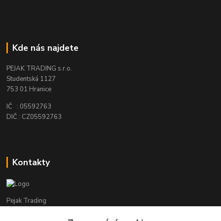
Kde nás najdete
PEJAK TRADING s.r.o.
Studentská 1127
753 01 Hranice
IČ : 05592763
DIČ : CZ05592763
Kontakty
Pejak Trading