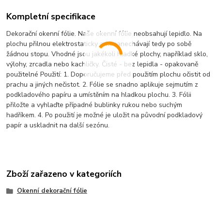
Kompletní specifikace
Dekorační okenní fólie. Naše okenní fólie neobsahují lepidlo. Na
plochu přilnou elektrostaticky a nezanechávají tedy po sobě
žádnou stopu. Vhodné jsou jakékoli hladké plochy, například sklo,
výlohy, zrcadla nebo kachličky. Čisté - bez lepidla - opakovaně
použitelné Použití: 1. Doporučujeme před použitím plochu očistit od
prachu a jiných nečistot. 2. Fólie se snadno aplikuje sejmutím z
podkladového papíru a umístěním na hladkou plochu. 3. Fólii
přiložte a vyhlaďte případné bublinky rukou nebo suchým
hadříkem. 4. Po použití je možné je uložit na původní podkladový
papír a uskladnit na další sezónu.
Zboží zařazeno v kategoriích
Okenní dekorační fólie