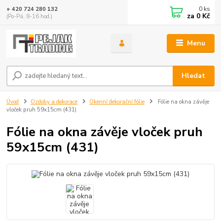
0
ks
+ 420 724 280 132
za
0 Kč
(Po-Pá, 8-16 hod.)
Menu
Hledat
Úvod
Ozdoby a dekorace
Okenní dekorační fólie
Fólie na okna závěje
vloček pruh 59x15cm (431)
Fólie na okna závěje vloček pruh
59x15cm (431)