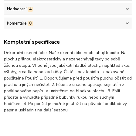
Hodnocení
4
Komentáře
0
Kompletní specifikace
Dekorační okenní fólie. Naše okenní fólie neobsahují lepidlo. Na
plochu přilnou elektrostaticky a nezanechávají tedy po sobě
žádnou stopu. Vhodné jsou jakékoli hladké plochy, například sklo,
výlohy, zrcadla nebo kachličky. Čisté - bez lepidla - opakovaně
použitelné Použití: 1. Doporučujeme před použitím plochu očistit od
prachu a jiných nečistot. 2. Fólie se snadno aplikuje sejmutím z
podkladového papíru a umístěním na hladkou plochu. 3. Fólii
přiložte a vyhlaďte případné bublinky rukou nebo suchým
hadříkem. 4. Po použití je možné je uložit na původní podkladový
papír a uskladnit na další sezónu.