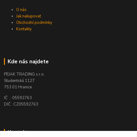
O nás
Jak nakupovat
Obchodní podmínky
Kontakty
Kde nás najdete
PEJAK TRADING s.r.o.
Studentská 1127
753 01 Hranice
IČ : 05592763
DIČ : CZ05592763
Kontakty