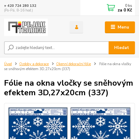
0
ks
+ 420 724 280 132
za
0 Kč
(Po-Pá, 8-16 hod.)
Menu
Hledat
Úvod
Ozdoby a dekorace
Okenní dekorační fólie
Fólie na okna vločky
se sněhovým efektem 3D,27x20cm (337)
Fólie na okna vločky se sněhovým
efektem 3D,27x20cm (337)