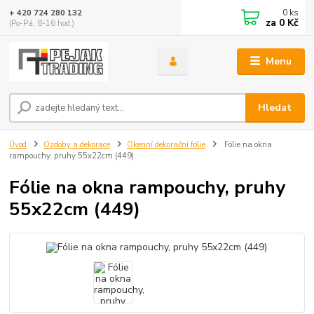
0
ks
+ 420 724 280 132
za
0 Kč
(Po-Pá, 8-16 hod.)
Menu
Hledat
Úvod
Ozdoby a dekorace
Okenní dekorační fólie
Fólie na okna
rampouchy, pruhy 55x22cm (449)
Fólie na okna rampouchy, pruhy
55x22cm (449)