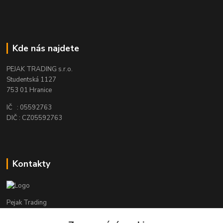
Kde nás najdete
PEJAK TRADING s.r.o.
Studentská 1127
753 01 Hranice
IČ : 05592763
DIČ : CZ05592763
Kontakty
Pejak Trading