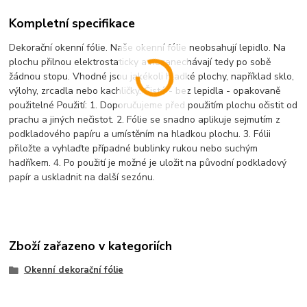
Kompletní specifikace
Dekorační okenní fólie. Naše okenní fólie neobsahují lepidlo. Na
plochu přilnou elektrostaticky a nezanechávají tedy po sobě
žádnou stopu. Vhodné jsou jakékoli hladké plochy, například sklo,
výlohy, zrcadla nebo kachličky. Čisté - bez lepidla - opakovaně
použitelné Použití: 1. Doporučujeme před použitím plochu očistit od
prachu a jiných nečistot. 2. Fólie se snadno aplikuje sejmutím z
podkladového papíru a umístěním na hladkou plochu. 3. Fólii
přiložte a vyhlaďte případné bublinky rukou nebo suchým
hadříkem. 4. Po použití je možné je uložit na původní podkladový
papír a uskladnit na další sezónu.
Zboží zařazeno v kategoriích
Okenní dekorační fólie