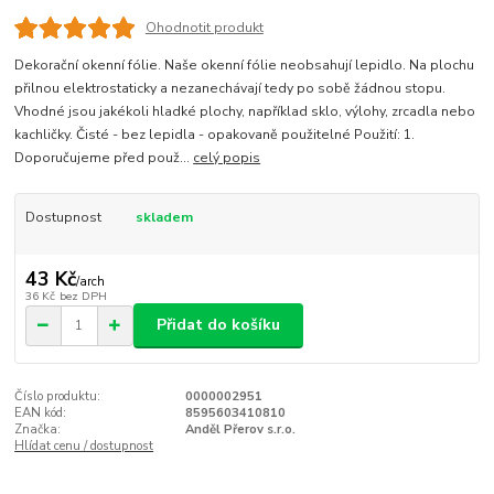
Ohodnotit produkt
Dekorační okenní fólie. Naše okenní fólie neobsahují lepidlo. Na plochu
přilnou elektrostaticky a nezanechávají tedy po sobě žádnou stopu.
Vhodné jsou jakékoli hladké plochy, například sklo, výlohy, zrcadla nebo
kachličky. Čisté - bez lepidla - opakovaně použitelné Použití: 1.
Doporučujeme před použ...
celý popis
Dostupnost
skladem
43 Kč
/
arch
36 Kč
bez DPH
Přidat do košíku
Číslo produktu:
0000002951
EAN kód:
8595603410810
Značka:
Anděl Přerov s.r.o.
Hlídat cenu / dostupnost