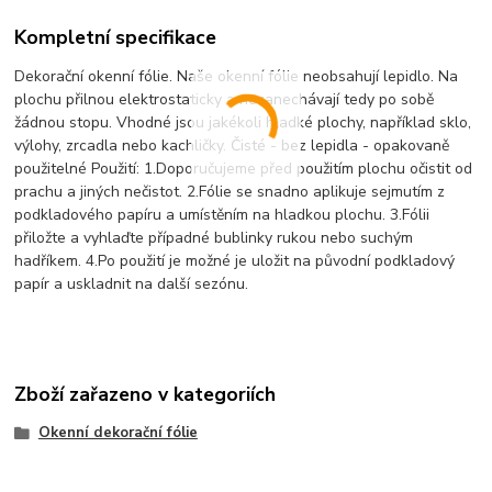
Kompletní specifikace
Dekorační okenní fólie. Naše okenní fólie neobsahují lepidlo. Na
plochu přilnou elektrostaticky a nezanechávají tedy po sobě
žádnou stopu. Vhodné jsou jakékoli hladké plochy, například sklo,
výlohy, zrcadla nebo kachličky. Čisté - bez lepidla - opakovaně
použitelné Použití: 1.Doporučujeme před použitím plochu očistit od
prachu a jiných nečistot. 2.Fólie se snadno aplikuje sejmutím z
podkladového papíru a umístěním na hladkou plochu. 3.Fólii
přiložte a vyhlaďte případné bublinky rukou nebo suchým
hadříkem. 4.Po použití je možné je uložit na původní podkladový
papír a uskladnit na další sezónu.
Zboží zařazeno v kategoriích
Okenní dekorační fólie