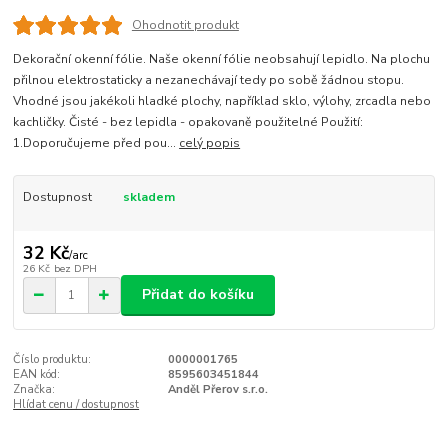
Ohodnotit produkt
Dekorační okenní fólie. Naše okenní fólie neobsahují lepidlo. Na plochu
přilnou elektrostaticky a nezanechávají tedy po sobě žádnou stopu.
Vhodné jsou jakékoli hladké plochy, například sklo, výlohy, zrcadla nebo
kachličky. Čisté - bez lepidla - opakovaně použitelné Použití:
1.Doporučujeme před pou...
celý popis
Dostupnost
skladem
32 Kč
/
arc
26 Kč
bez DPH
Přidat do košíku
Číslo produktu:
0000001765
EAN kód:
8595603451844
Značka:
Anděl Přerov s.r.o.
Hlídat cenu / dostupnost