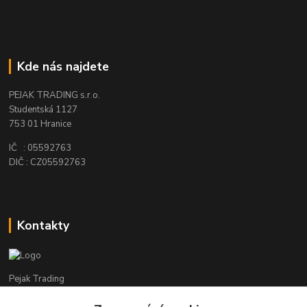
Kde nás najdete
PEJAK TRADING s.r.o.
Studentská 1127
753 01 Hranice
IČ : 05592763
DIČ : CZ05592763
Kontakty
Pejak Trading