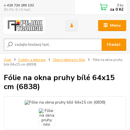
0
ks
+ 420 724 280 132
za
0 Kč
(Po-Pá, 8-16 hod.)
Menu
Hledat
Úvod
Ozdoby a dekorace
Okenní dekorační fólie
Fólie na okna pruhy
bílé 64x15 cm (6838)
Fólie na okna pruhy bílé 64x15
cm (6838)