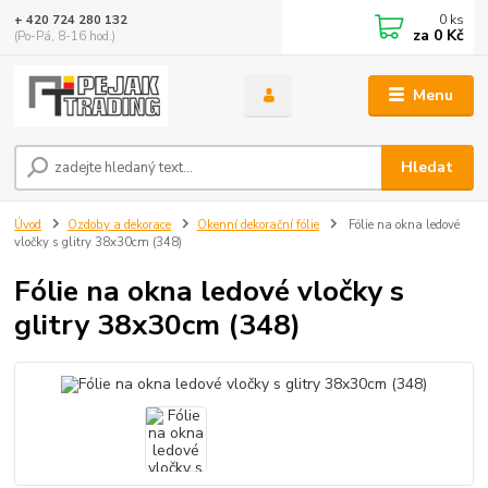
0
ks
+ 420 724 280 132
za
0 Kč
(Po-Pá, 8-16 hod.)
Menu
Hledat
Úvod
Ozdoby a dekorace
Okenní dekorační fólie
Fólie na okna ledové
vločky s glitry 38x30cm (348)
Fólie na okna ledové vločky s
glitry 38x30cm (348)