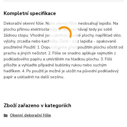
Kompletní specifikace
Dekorační okenní fólie. Naše okenní fólie neobsahují lepidlo. Na
plochu přilnou elektrostaticky a nezanechávají tedy po sobě
žádnou stopu. Vhodné jsou jakékoli hladké plochy, například sklo,
výlohy, zrcadla nebo kachličky. Čisté - bez lepidla - opakovaně
použitelné Použití: 1. Doporučujeme před použitím plochu očistit od
prachu a jiných nečistot. 2. Fólie se snadno aplikuje sejmutím z
podkladového papíru a umístěním na hladkou plochu. 3. Fólii
přiložte a vyhlaďte případné bublinky rukou nebo suchým
hadříkem. 4. Po použití je možné je uložit na původní podkladový
papír a uskladnit na další sezónu.
Zboží zařazeno v kategoriích
Okenní dekorační fólie