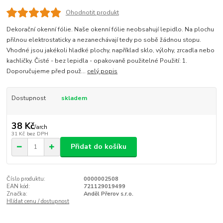
Ohodnotit produkt
Dekorační okenní fólie. Naše okenní fólie neobsahují lepidlo. Na plochu
přilnou elektrostaticky a nezanechávají tedy po sobě žádnou stopu.
Vhodné jsou jakékoli hladké plochy, například sklo, výlohy, zrcadla nebo
kachličky. Čisté - bez lepidla - opakovaně použitelné Použití: 1.
Doporučujeme před použ...
celý popis
Dostupnost
skladem
38 Kč
/
arch
31 Kč
bez DPH
Přidat do košíku
Číslo produktu:
0000002508
EAN kód:
721129019499
Značka:
Anděl Přerov s.r.o.
Hlídat cenu / dostupnost