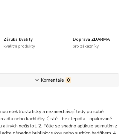
Záruka kvality
Doprava ZDARMA
kvalitní produkty
pro zákazníky
Komentáře
0
ilnou elektrostaticky a nezanechávají tedy po sobě
zrcadla nebo kachličky. Čisté - bez lepidla - opakovaně
 a jiných nečistot. 2. Fólie se snadno aplikuje sejmutím z
yhlaďte případné bublinky rukou nebo suchým hadříkem. 4.