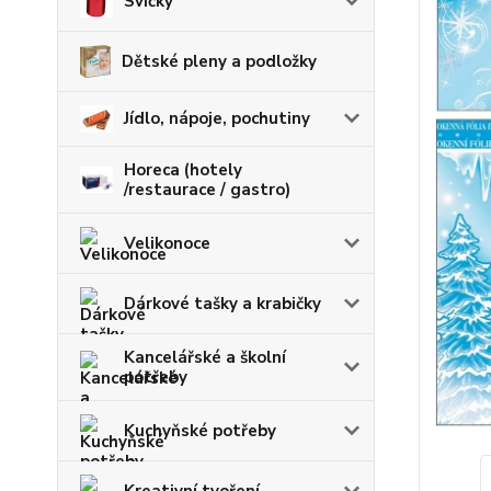
Svíčky
Dětské pleny a podložky
Jídlo, nápoje, pochutiny
Horeca (hotely
/restaurace / gastro)
Velikonoce
Dárkové tašky a krabičky
Kancelářské a školní
potřeby
Kuchyňské potřeby
Kreativní tvoření