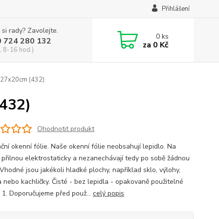
Přihlášení
 si rady? Zavolejte.
0
ks
0 724 280 132
za
0 Kč
, 8-16 hod.)
y 27x20cm (432)
(432)
Ohodnotit produkt
ční okenní fólie. Naše okenní fólie neobsahují lepidlo. Na
 přilnou elektrostaticky a nezanechávají tedy po sobě žádnou
Vhodné jsou jakékoli hladké plochy, například sklo, výlohy,
a nebo kachličky. Čisté - bez lepidla - opakovaně použitelné
í: 1. Doporučujeme před použ...
celý popis