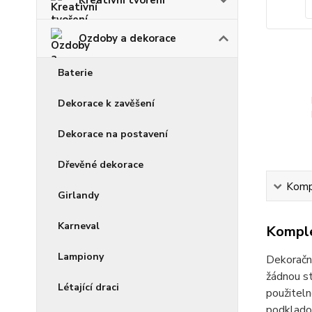
Ozdoby a dekorace
Baterie
Dekorace k zavěšení
Dekorace na postavení
Dřevěné dekorace
Kompl
Girlandy
Karneval
Komple
Lampiony
Dekorační
žádnou st
Létající draci
použiteln
podkladov