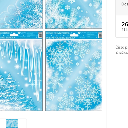
Dos
26
21 
Číslo p
Značka: