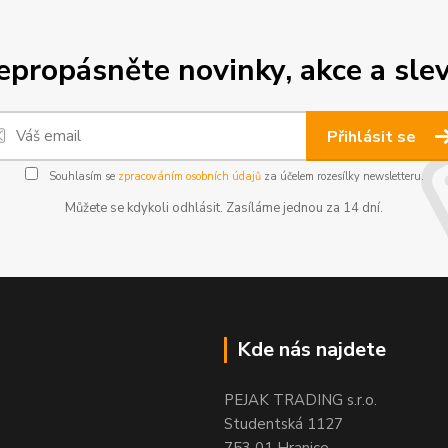
epropásněte novinky, akce a slev
Přihlásit se
Souhlasím se
zpracováním osobních údajů
za účelem rozesílky newsletteru.
Můžete se kdykoli odhlásit. Zasíláme jednou za 14 dní.
Kde nás najdete
PEJAK TRADING s.r.o.
Studentská 1127
753 01 Hranice