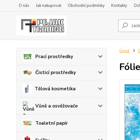
O nás
Jak nakupovat
Obchodní podmínky
Kontakty
Oc
Úvod
O
Prací prostředky
Fóli
Čisticí prostředky
Tělová kosmetika
Vůně a osvěžovače
Toaletní papír