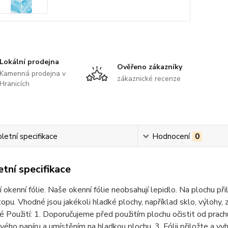
Lokální prodejna
Ověřeno zákazníky
Kamenná prodejna v
zákaznické recenze
Hranicích
etní specifikace
Hodnocení
0
tní specifikace
 okenní fólie. Naše okenní fólie neobsahují lepidlo. Na plochu př
opu. Vhodné jsou jakékoli hladké plochy, například sklo, výlohy, 
é Použití: 1. Doporučujeme před použitím plochu očistit od prachu
ého papíru a umístěním na hladkou plochu. 3. Fólii přiložte a v