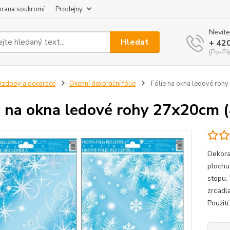
hrana soukromí
Prodejny
Nevíte
Hledat
+ 42
(Po-Pá
zdoby a dekorace
Okenní dekorační fólie
Fólie na okna ledové roh
e na okna ledové rohy 27x20cm 
Dekora
plochu
stopu. 
zrcadl
Použit