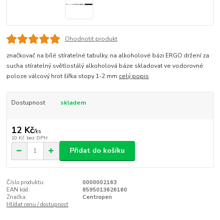
Ohodnotit produkt
značkovač na bílé stíratelné tabulky, na alkoholové bázi ERGO držení za
sucha stíratelný světlostálý alkoholová báze skladovat ve vodorovné
poloze válcový hrot šířka stopy 1-2 mm
celý popis
Dostupnost
skladem
12 Kč
/
ks
10 Kč
bez DPH
Přidat do košíku
Číslo produktu:
0000002163
EAN kód:
8595013626160
Značka:
Centropen
Hlídat cenu / dostupnost