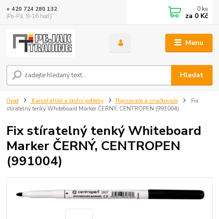
0
ks
+ 420 724 280 132
za
0 Kč
(Po-Pá, 8-16 hod.)
Menu
Hledat
Úvod
Kancelářské a školní potřeby
Popisovače a značkovače
Fix
stíratelný tenký Whiteboard Marker ČERNÝ, CENTROPEN (991004)
Fix stíratelný tenký Whiteboard
Marker ČERNÝ, CENTROPEN
(991004)