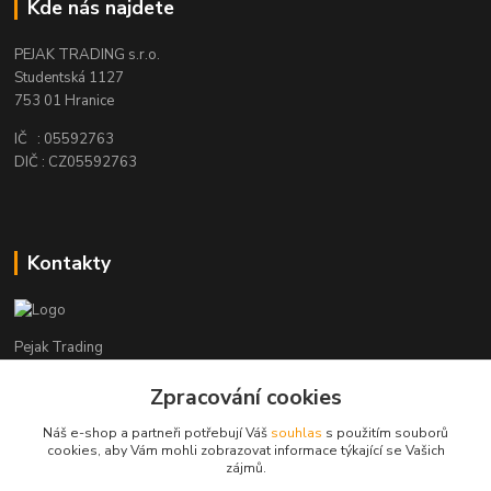
Kde nás najdete
PEJAK TRADING s.r.o.
Studentská 1127
753 01 Hranice
IČ : 05592763
DIČ : CZ05592763
Kontakty
Pejak Trading
Zpracování cookies
+ 420 724 280 132
(Po-Pá, 8-16 hod.)
Náš e-shop a partneři potřebují Váš
souhlas
s použitím souborů
cookies, aby Vám mohli zobrazovat informace týkající se Vašich
pejakhranice@seznam.cz
zájmů.