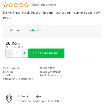
Ohodnotit produkt
Dárková krabička skládací s nápisem "Just for you" na vrchní straně.
celý
popis
Dostupnost
skladem
26 Kč
/
ks
21 Kč
bez DPH
Přidat do košíku
Číslo produktu:
0000003191
EAN kód:
8595603460129
Značka:
Anděl Přerov s.r.o.
Hlídat cenu / dostupnost
Lokální prodejna
Kamenná prodejna v Hranicích