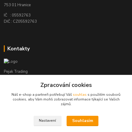
753 01 Hranice
IČ : 05592763
DIČ : CZ05592763
Kontakty
Pejak Trading
Zpracování cookies
+ 420 724 280 132
(Po-Pá, 8-16 hod.)
Náš e-shop a partneři potřebují Váš
souhlas
s použitím souborů
cookies, aby Vám mohli zobrazovat informace týkající se Vašich
pejakhranice@seznam.cz
zájmů.
Souhlasím
Nastavení