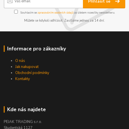
Přihlásit se
Souhlasím se
zpracováním osobních údajů
za účelem rozesílky newsletteru.
Můžete se kdykoli odhlásit. Zasíláme jednou za 14 dní.
Informace pro zákazníky
O nás
Jak nakupovat
Obchodní podmínky
Kontakty
Kde nás najdete
PEJAK TRADING s.r.o.
Studentská 1127