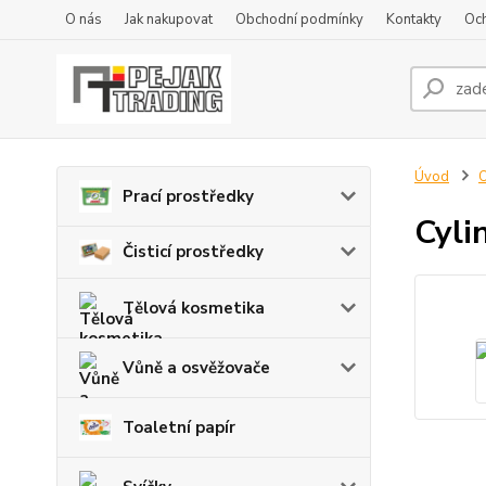
O nás
Jak nakupovat
Obchodní podmínky
Kontakty
Oc
Úvod
O
Prací prostředky
Cyli
Čisticí prostředky
Tělová kosmetika
Vůně a osvěžovače
Toaletní papír