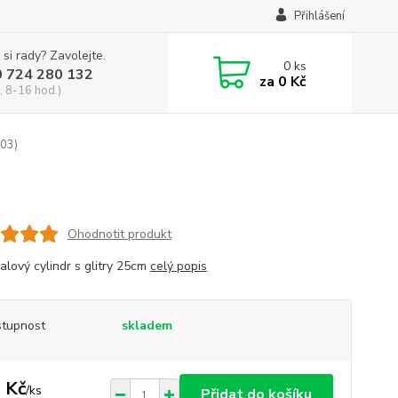
Přihlášení
 si rady? Zavolejte.
0
ks
0 724 280 132
za
0 Kč
, 8-16 hod.)
-03)
Ohodnotit produkt
alový cylindr s glitry 25cm
celý popis
tupnost
skladem
 Kč
/
ks
Přidat do košíku