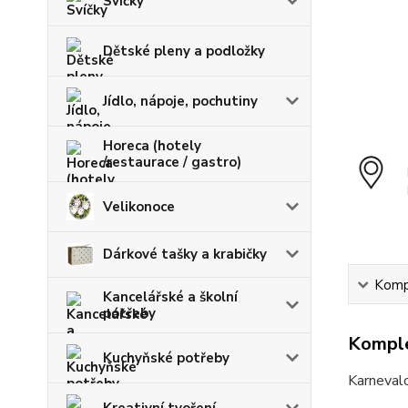
Svíčky
Dětské pleny a podložky
Jídlo, nápoje, pochutiny
Horeca (hotely
/restaurace / gastro)
Velikonoce
Dárkové tašky a krabičky
Kompl
Kancelářské a školní
potřeby
Komple
Kuchyňské potřeby
Karnevalo
Kreativní tvoření