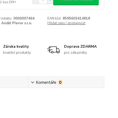
Kč
bez DPH
roduktu:
0000007464
EAN kód:
8595603414818
Anděl Přerov s.r.o.
Hlídat cenu / dostupnost
Záruka kvality
Doprava ZDARMA
kvalitní produkty
pro zákazníky
Komentáře
0