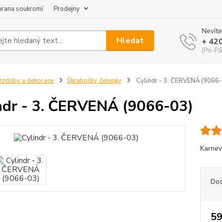
hrana soukromí
Prodejny
Nevíte
Hledat
+ 42
(Po-Pá
zdoby a dekorace
Škrabošky, čelenky
Cylindr - 3. ČERVENÁ (9066
ndr - 3. ČERVENÁ (9066-03)
Karnev
Dos
59