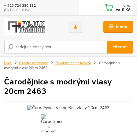
0
ks
+ 420 724 280 132
za
0 Kč
(Po-Pá, 8-16 hod.)
Menu
Hledat
Úvod
Ozdoby a dekorace
Dekorace na postavení
Čarodějnice s
modrými vlasy 20cm 2463
Čarodějnice s modrými vlasy
20cm 2463