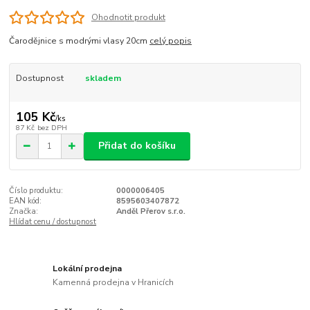
Ohodnotit produkt
Čarodějnice s modrými vlasy 20cm
celý popis
Dostupnost
skladem
105 Kč
/
ks
87 Kč
bez DPH
Přidat do košíku
Číslo produktu:
0000006405
EAN kód:
8595603407872
Značka:
Anděl Přerov s.r.o.
Hlídat cenu / dostupnost
Lokální prodejna
Kamenná prodejna v Hranicích