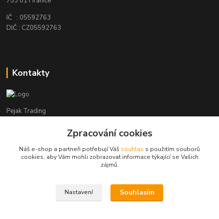
753 01 Hranice
IČ : 05592763
DIČ : CZ05592763
Kontakty
Pejak Trading
Zpracování cookies
+ 420 724 280 132
(Po-Pá, 8-16 hod.)
Náš e-shop a partneři potřebují Váš
souhlas
s použitím souborů
cookies, aby Vám mohli zobrazovat informace týkající se Vašich
pejakhranice@seznam.cz
zájmů.
Souhlasím
Nastavení