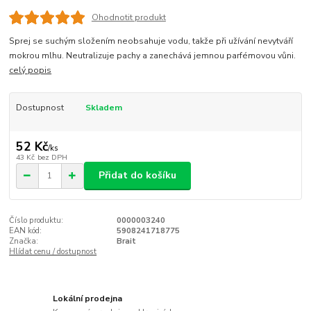
Ohodnotit produkt
Sprej se suchým složením neobsahuje vodu, takže při užívání nevytváří
mokrou mlhu. Neutralizuje pachy a zanechává jemnou parfémovou vůni.
celý popis
Dostupnost
Skladem
52 Kč
/
ks
43 Kč
bez DPH
Přidat do košíku
Číslo produktu:
0000003240
EAN kód:
5908241718775
Značka:
Brait
Hlídat cenu / dostupnost
Lokální prodejna