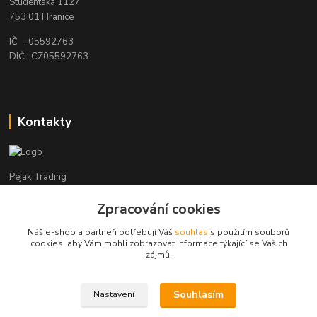
Studentská 1127
753 01 Hranice
IČ : 05592763
DIČ : CZ05592763
Kontakty
Pejak Trading
Zpracování cookies
+ 420 724 280 132
(Po-Pá, 8-16 hod.)
Náš e-shop a partneři potřebují Váš
souhlas
s použitím souborů
cookies, aby Vám mohli zobrazovat informace týkající se Vašich
pejakhranice@seznam.cz
zájmů.
Souhlasím
Nastavení