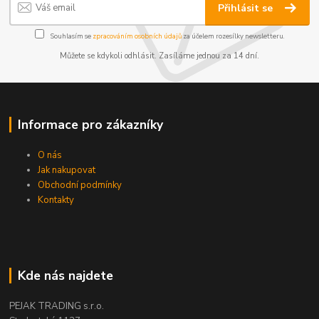
Přihlásit se
Souhlasím se
zpracováním osobních údajů
za účelem rozesílky newsletteru.
Můžete se kdykoli odhlásit. Zasíláme jednou za 14 dní.
Informace pro zákazníky
O nás
Jak nakupovat
Obchodní podmínky
Kontakty
Kde nás najdete
PEJAK TRADING s.r.o.