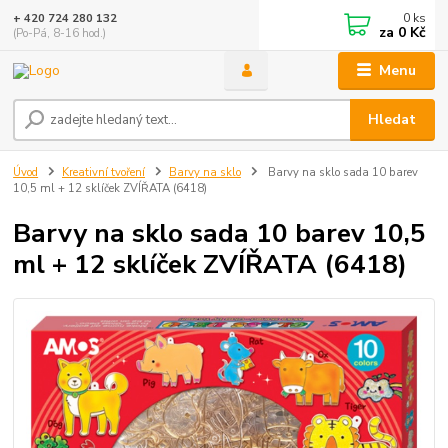
0
ks
+ 420 724 280 132
za
0 Kč
(Po-Pá, 8-16 hod.)
Menu
Hledat
Úvod
Kreativní tvoření
Barvy na sklo
Barvy na sklo sada 10 barev
10,5 ml + 12 sklíček ZVÍŘATA (6418)
Barvy na sklo sada 10 barev 10,5
ml + 12 sklíček ZVÍŘATA (6418)