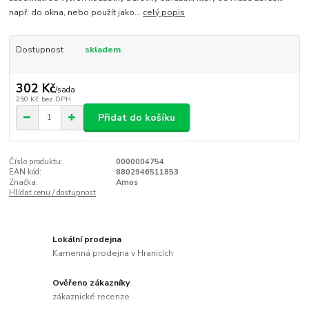
např. do okna, nebo použít jako...
celý popis
Dostupnost
skladem
302 Kč
/
sada
250 Kč
bez DPH
Přidat do košíku
Číslo produktu:
0000004754
EAN kód:
8802946511853
Značka:
Amos
Hlídat cenu / dostupnost
Lokální prodejna
Kamenná prodejna v Hranicích
Ověřeno zákazníky
zákaznické recenze