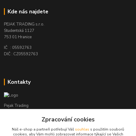
Kde nás najdete
PEJAK TRADING s.r.o.
Studentská 1127
753 01 Hranice
IČ : 05592763
DIČ : CZ05592763
Kontakty
Pejak Trading
Zpracování cookies
+ 420 724 280 132
(Po-Pá, 8-16 hod.)
Náš e-shop a partneři potřebují Váš
souhlas
s použitím souborů
cookies, aby Vám mohli zobrazovat informace týkající se Vašich