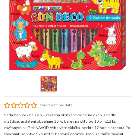
Ohodnotit produkt
Sada barviček na sklo + závěsná sklíčka.Vhodné na okno, zrcadlo,
dlaždice, aj.Balení obsahuje:10 ks barev na sklo po 10,5 ml12 ks
závěsných sklíček NÁVOD:Vybarvěte sklíčka, nechte 12 hodin schnout.Po
zaschnutí se vytvoří kouzelný barevný obrázek, který se může zavěsit