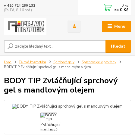
0
ks
+ 420 724 280 132
za
0 Kč
(Po-Pá, 8-16 hod.)
Menu
Hledat
Úvod
Tělová kosmetika
Sprchové gely
Sprchové gely pro ženy
BODY TIP Zvláčňující sprchový gel s mandlovým olejem
BODY TIP Zvláčňující sprchový
gel s mandlovým olejem