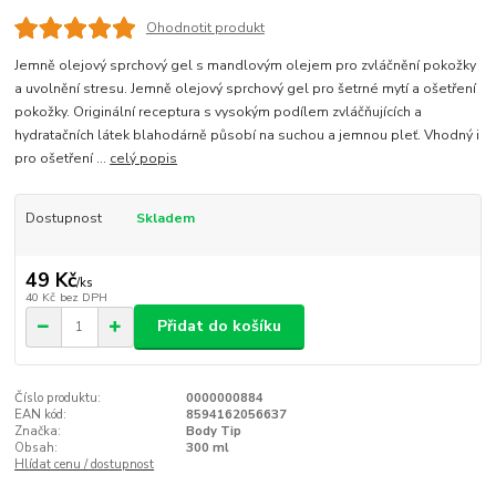
Ohodnotit produkt
Jemně olejový sprchový gel s mandlovým olejem pro zvláčnění pokožky
a uvolnění stresu. Jemně olejový sprchový gel pro šetrné mytí a ošetření
pokožky. Originální receptura s vysokým podílem zvláčňujících a
hydratačních látek blahodárně působí na suchou a jemnou pleť. Vhodný i
pro ošetření ...
celý popis
Dostupnost
Skladem
49 Kč
/
ks
40 Kč
bez DPH
Přidat do košíku
Číslo produktu:
0000000884
EAN kód:
8594162056637
Značka:
Body Tip
Obsah:
300 ml
Hlídat cenu / dostupnost