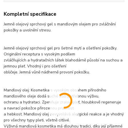
Kompletní specifikace
Jemně olejový sprchový gel s mandlovým olejem pro zvláčnění
pokožky a uvolnění stresu.
Jemně olejový sprchový gel pro šetrné mytí a ošetření pokožky.
Originální receptura s vysokým podílem
zvláčňujících a hydratačních látek blahodárně působí na suchou a
jemnou pleť. Vhodný i pro ošetření
obličeje. Jemná vůně nádherně provoní pokožku.
Mandlový olej: Kosmetika s vysokým obsahem přírodního
mandlového oleje dodá suché kůži potřebnou výživu,
ochranu a hydrataci. Zpevňuje zralou pleť, hloubkově regeneruje
a navrací pokožce přirozenou pružnost
a hebkost. Mandlový olej nevyvolává alergické reakce a je vhodný
pro všechny typy pleti, včetně citlivé.
Výživná mandlová kosmetika má dlouhou tradici, díky její příjemné