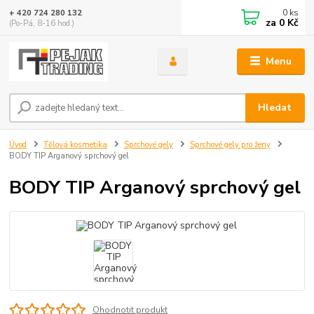
0
ks
+ 420 724 280 132
za
0 Kč
(Po-Pá, 8-16 hod.)
Menu
Hledat
Úvod
Tělová kosmetika
Sprchové gely
Sprchové gely pro ženy
BODY TIP Arganový sprchový gel
BODY TIP Arganový sprchový gel
Ohodnotit produkt