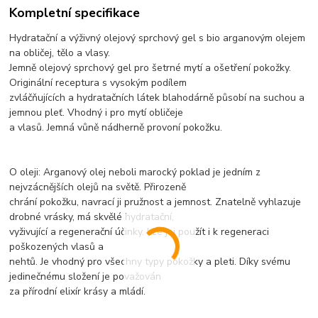
Kompletní specifikace
Hydratační a výživný olejový sprchový gel s bio arganovým olejem
na obličej, tělo a vlasy.
Jemně olejový sprchový gel pro šetrné mytí a ošetření pokožky.
Originální receptura s vysokým podílem
zvláčňujících a hydratačních látek blahodárně působí na suchou a
jemnou pleť. Vhodný i pro mytí obličeje
a vlasů. Jemná vůně nádherně provoní pokožku.
O oleji: Arganový olej neboli marocký poklad je jedním z
nejvzácnějších olejů na světě. Přirozeně
chrání pokožku, navrací ji pružnost a jemnost. Znatelně vyhlazuje
drobné vrásky, má skvělé hydratační,
vyživující a regenerační účinky. Lze jej použít i k regeneraci
poškozených vlasů a
nehtů. Je vhodný pro všechny typy pokožky a pleti. Díky svému
jedinečnému složení je považován
za přírodní elixír krásy a mládí.