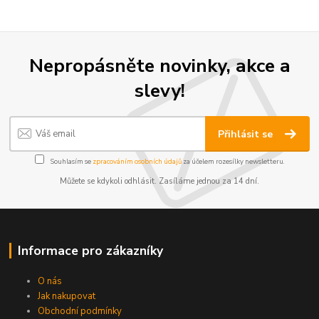
Nepropásněte novinky, akce a
slevy!
Přihlásit se
Souhlasím se
zpracováním osobních údajů
za účelem rozesílky newsletteru.
Můžete se kdykoli odhlásit. Zasíláme jednou za 14 dní.
Informace pro zákazníky
O nás
Jak nakupovat
Obchodní podmínky