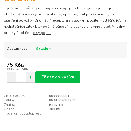
Hydratační a výživný olejový sprchový gel s bio arganovým olejem na
obličej, tělo a vlasy. Jemně olejový sprchový gel pro šetrné mytí a
ošetření pokožky. Originální receptura s vysokým podílem zvláčňujících a
hydratačních látek blahodárně působí na suchou a jemnou pleť. Vhodný i
pro mytí obliče...
celý popis
Dostupnost
Skladem
75 Kč
/
ks
62 Kč
bez DPH
Přidat do košíku
Číslo produktu:
0000000881
EAN kód:
8594162058273
Značka:
Body Tip
Obsah:
300 ml
Hlídat cenu / dostupnost