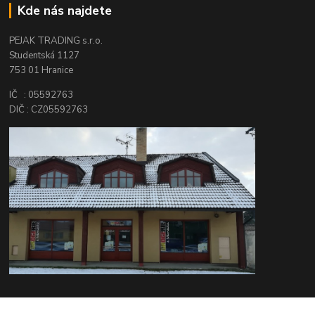
Kde nás najdete
PEJAK TRADING s.r.o.
Studentská 1127
753 01 Hranice
IČ : 05592763
DIČ : CZ05592763
Kontakty