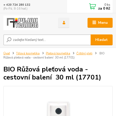
0
ks
+ 420 724 280 132
za
0 Kč
(Po-Pá, 8-16 hod.)
Menu
Hledat
Úvod
Tělová kosmetika
Pleťová kosmetika
Čištění pleti
BIO
Růžová pleťová voda - cestovní balení 30 ml (17701)
BIO Růžová pleťová voda -
cestovní balení 30 ml (17701)