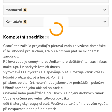
Hodnocení
0
Komentáře
0
Kompletní specifikace
Čistící, tonizační a projasňující pleťová voda ze vzácné damašské
růže. Vhodná pro suchou, zralou a citlivou pleť se sklonem k
zarudnutí.
Růžová voda je cenným prostředkem pro dočištění, tonizaci i fixaci
make-upu i v horkých letních dnech.
Vyrovnává PH, hydratuje a zpevňuje pleť. Omezuje vznik vrásek.
Působí protizánětlivě a hojivě. Pomáhá
při akné, po slunění, holení nebo jakémkoliv podráždění pokožky.
Účinně pomáhá jako obklad na oteklé,
unavené nebo podrážděné oči. Urychluje hojení drobných ranek.
Voda je určena pro velmi citlivou pokožku
dětí či alergicky reagující pleť. Používá se také při nervovém vypětí,
při nespavosti nebo při bolestech