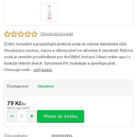
Ohodnotit produkt
Čistící, tonizační a projasňující pleťová voda ze vzácné damašské růže.
Vhodná pro suchou, zralou a citlivou pleť se sklonem k zarudnutí. Růžová
voda je cenným prostředkem pro dočištění, tonizaci i fixaci make-upu i v
horkých letních dnech. Vyrovnává PH, hydratuje a zpevňuje pleť.
Omezuje vznik...
celý popis
Dostupnost
Skladem
79 Kč
/
ks
65 Kč
bez DPH
Přidat do košíku
Číslo produktu:
0000003951