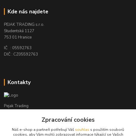
Kde nás najdete
PEJAK TRADING s.r.o.
Studentská 1127
753 01 Hranice
IČ : 05592763
DIČ : CZ05592763
Kontakty
Pejak Trading
Zpracování cookies
+ 420 724 280 132
(Po-Pá, 8-16 hod.)
Náš e-shop a partneři potřebují Váš
souhlas
s použitím souborů
cookies, aby Vám mohli zobrazovat informace týkající se Vašich