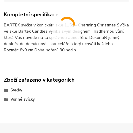
Kompletní specifikace
BARTEK svíčka v konickém skle 115g - Charming Christmas Svíčka
ve skle Bartek Candles vyniká svým designem i nádhernou vůní,
která Vás navede na tu správnou atmosféru. Dokonalý jemný
doplněk do domácnosti i kanceláře, který uchvátí každého.
Rozměr: 8x9 cm Doba hoření: 30 hodin
Zboží zařazeno v kategoriích
Svíčky
Vonné svíčky