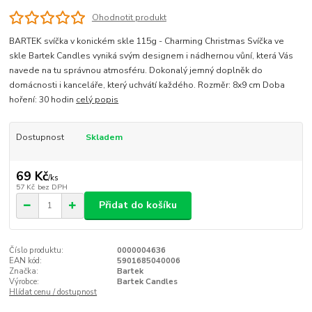
Ohodnotit produkt
BARTEK svíčka v konickém skle 115g - Charming Christmas Svíčka ve
skle Bartek Candles vyniká svým designem i nádhernou vůní, která Vás
navede na tu správnou atmosféru. Dokonalý jemný doplněk do
domácnosti i kanceláře, který uchvátí každého. Rozměr: 8x9 cm Doba
hoření: 30 hodin
celý popis
Dostupnost
Skladem
69 Kč
/
ks
57 Kč
bez DPH
Přidat do košíku
Číslo produktu:
0000004636
EAN kód:
5901685040006
Značka:
Bartek
Výrobce:
Bartek Candles
Hlídat cenu / dostupnost