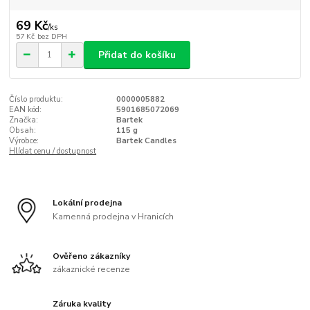
69 Kč
/
ks
57 Kč
bez DPH
Přidat do košíku
Číslo produktu:
0000005882
EAN kód:
5901685072069
Značka:
Bartek
Obsah:
115 g
Výrobce:
Bartek Candles
Hlídat cenu / dostupnost
Lokální prodejna
Kamenná prodejna v Hranicích
Ověřeno zákazníky
zákaznické recenze
Záruka kvality