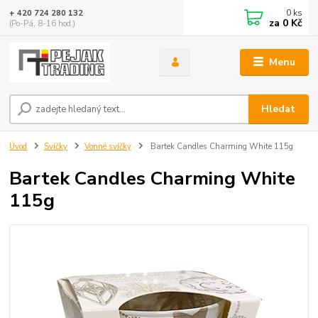
0
ks
+ 420 724 280 132
za
0 Kč
(Po-Pá, 8-16 hod.)
Menu
Hledat
Úvod
Svíčky
Vonné svíčky
Bartek Candles Charming White 115g
Bartek Candles Charming White
115g