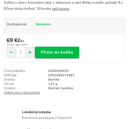
Svíčka s vůní v kónickém skle s dekorem a vůní Afriky rozměr: průměr 9 x
8,5cm doba hoření: 30 hodin
celý popis
Dostupnost
Skladem
69 Kč
/
ks
57 Kč
bez DPH
Přidat do košíku
Číslo produktu:
0000006939
EAN kód:
5901685071987
Značka:
Bartek
Obsah:
115 g
Výrobce:
Bartek Candles
Hlídat cenu / dostupnost
Lokální prodejna
Kamenná prodejna v Hranicích