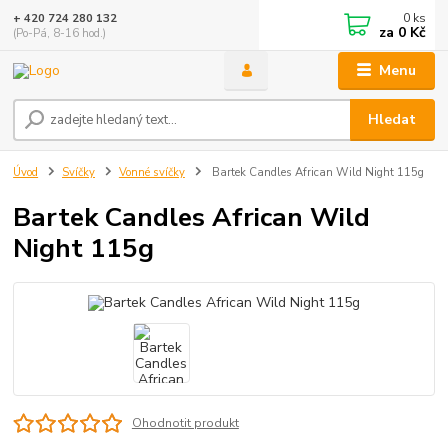
0
ks
+ 420 724 280 132
za
0 Kč
(Po-Pá, 8-16 hod.)
Menu
Hledat
Úvod
Svíčky
Vonné svíčky
Bartek Candles African Wild Night 115g
Bartek Candles African Wild
Night 115g
Ohodnotit produkt