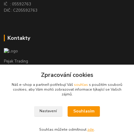
IČ : 05592763
DIČ : CZ05592763
Kontakty
Pejak Trading
Zpracování cookies
+ 420 724 280 132
(Po-Pá, 8-16 hod.)
Náš e-shop a partneři potřebují Váš
souhlas
s použitím souborů
cookies, aby Vám mohli zobrazovat informace týkající se Vašich
pejakhranice@seznam.cz
zájmů.
Souhlasím
Nastavení
Pejak Trading s.r.o.
Souhlas můžete odmítnout
zde
.
Vytvořeno na
Eshop-rychle.cz