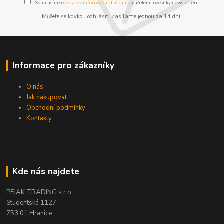
Souhlasím se
zpracováním osobních údajů
za účelem rozesílky newsletteru.
Můžete se kdykoli odhlásit. Zasíláme jednou za 14 dní.
Informace pro zákazníky
O nás
Jak nakupovat
Obchodní podmínky
Kontakty
Kde nás najdete
PEJAK TRADING s.r.o.
Studentská 1127
753 01 Hranice