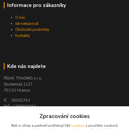
Informace pro zákazníky
O nás
Jak nakupovat
Obchodní podmínky
Kontakty
Kde nás najdete
PEJAK TRADING s.r.o.
Studentská 1127
753 01 Hranice
IČ : 05592763
DIČ : CZ05592763
Zpracování cookies
Náš e-shop a partneři potřebují Váš
souhlas
s použitím souborů