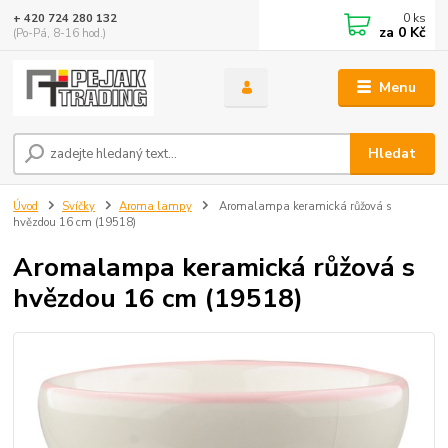
0
ks
+ 420 724 280 132
za
0 Kč
(Po-Pá, 8-16 hod.)
Menu
Hledat
Úvod
Svíčky
Aroma lampy
Aromalampa keramická růžová s
hvězdou 16 cm (19518)
Aromalampa keramická růžová s
hvězdou 16 cm (19518)