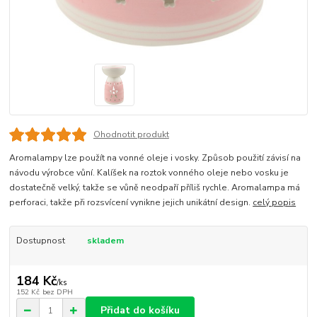
Ohodnotit produkt
Aromalampy lze použít na vonné oleje i vosky. Způsob použití závisí na
návodu výrobce vůní. Kalíšek na roztok vonného oleje nebo vosku je
dostatečně velký, takže se vůně neodpaří příliš rychle. Aromalampa má
perforaci, takže při rozsvícení vynikne jejich unikátní design.
celý popis
Dostupnost
skladem
184 Kč
/
ks
152 Kč
bez DPH
Přidat do košíku