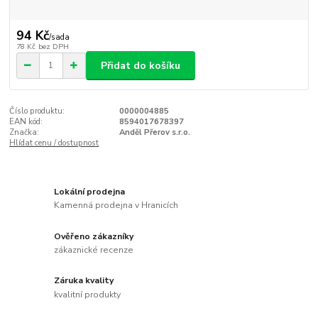
94 Kč
/
sada
78 Kč
bez DPH
Přidat do košíku
Číslo produktu:
0000004885
EAN kód:
8594017678397
Značka:
Anděl Přerov s.r.o.
Hlídat cenu / dostupnost
Lokální prodejna
Kamenná prodejna v Hranicích
Ověřeno zákazníky
zákaznické recenze
Záruka kvality
kvalitní produkty