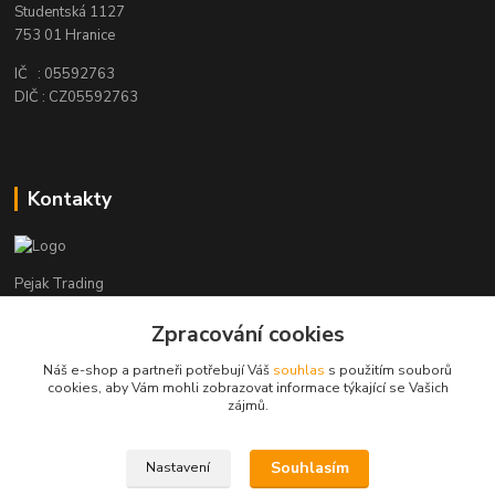
Studentská 1127
753 01 Hranice
IČ : 05592763
DIČ : CZ05592763
Kontakty
Pejak Trading
Zpracování cookies
+ 420 724 280 132
(Po-Pá, 8-16 hod.)
Náš e-shop a partneři potřebují Váš
souhlas
s použitím souborů
cookies, aby Vám mohli zobrazovat informace týkající se Vašich
pejakhranice@seznam.cz
zájmů.
Souhlasím
Nastavení